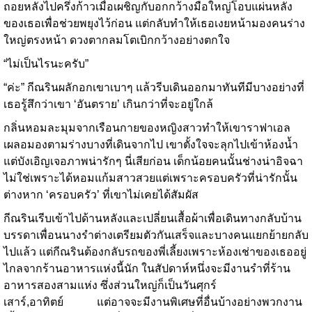
ถอยหลังไปครึ่งก้าวเมื่อเผชิญกับอกกว้างมือใหญ่โอบแผ่นหลัง
ของเธอเพื่อช่วยพยุงไว้ก่อน แต่กลับทำให้เธอเงยหน้ามองคนร่าง
ใหญ่ตรงหน้า ดวงตากลมโตเบิกกว้างอย่างตกใจ
“ไม่เป็นไรนะครับ”
“ค่ะ” กีณรินผลักอกเขาเบาๆ แล้วรีบเดินออกมาทันทีมีบางอย่างที่
เธอรู้สึกว่าเขา ‘อันตราย’ เกินกว่าที่จะอยู่ใกล้
กลิ่นหอมละมุมจากเรือนกายของหญิงสาวทำให้เขาราฟาเอล
เผลอมองตามร่างบางที่เดินจากไป เขาตั้งใจจะลุกไปเข้าห้องน้ำ
แต่บังเอิญเจอภาพน่ารักๆ นี่เสียก่อน เด็กน้อยคนนั้นช่างน่าอิจฉา
ไม่ใช่เพราะได้หอมแก้มสาวสวยแต่เพราะครอบครัวที่น่ารักนั้น
ต่างหาก ‘ครอบครัว’ ที่เขาไม่เคยได้สัมผัส
กีณรินเรีบเข้าไปด้านหลังและเปลี่ยนเสื้อผ้าเพื่อเดินทางกลับบ้าน
บรรดาเพื่อนนางรำต่างเตรียมตัวกันเสร็จและบางคนแยกย้ายกลับ
ไปแล้ว แต่กีณรินต้องกลับรถของพี่เลี้ยงเพราะห้องเช่าของเธออยู่
ไกลจากร้านอาหารแห่งนี้นัก ในสัปดาห์หนึ่งจะมีงานรำที่ร้าน
อาหารสองสามแห่ง ซึ่งส่วนใหญ่ก็เป็นวันศุกร์
เสาร์,อาทิตย์ แต่อาจจะมีงานพิเศษที่อื่นบ้างอย่างพวกงาน