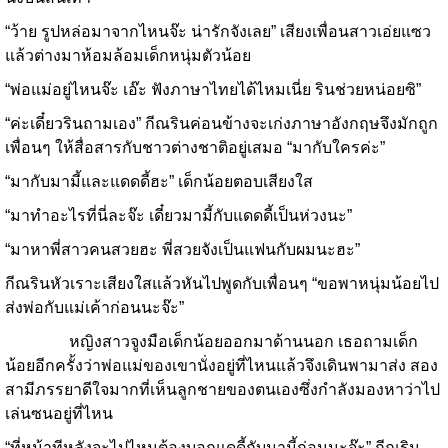
“ว้าย รูปหล่อมาจากไหนจ๊ะ น่ารักจังเลย” เสียงเพื่อนสาวเอ่ยแซว
แล้วต่างมาห้อมล้อมเด็กหนุ่มตัวน้อย
“พ่อแม่อยู่ไหนจ๊ะ เอ๊ะ ฟังภาษาไทยได้ไหมเนี่ย รินช่วยหน่อยซิ”
“ค่ะเดี๋ยวรินถามเอง” กีณรินค่อนข้างจะเก่งภาษาอังกฤษจึงมักถูก
เพื่อนๆ ให้สื่อสารกับชาวต่างชาติอยู่เสมอ “มากับใครค่ะ”
“มากับมามี้และแดดดี้ฮะ” เด็กน้อยตอบเสียงใส
“มาทำอะไรที่นี่ละจ๊ะ เดี๋ยวมามี้กับแดดดี้เป็นห่วงนะ”
“มาหาพี่สาวคนสวยฮะ พี่สวยจังเป็นแฟนกับผมนะฮะ”
กีณรินหัวเราะเสียงใสแล้วหันไปพูดกับเพื่อนๆ “ขอพาหนุ่มน้อยไป
ส่งพ่อกับแม่เค้าก่อนนะจ๊ะ”
หญิงสาวจูงมือเด็กน้อยออกมาด้านนอก เธอถามเด็ก
น้อยอีกครั้งว่าพ่อแม่ของเขานั่งอยู่ที่ไหนแล้วจึงเดินพามาส่ง สอง
สามีภรรยาดีใจมากที่เห็นลูกชายของตนเองซึ่งกำลังมองหาว่าไป
เล่นซนอยู่ที่ไหน
“ที่หน้าทีหลังจะไปไหนต้องบอกแดดี้กับมามี้ก่อนนะจ๊ะ” กีณริน