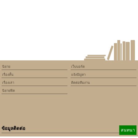
will throw an Error in a future
version of PHP) in
/home/keedkean/domains/keedkean.com/public_html/include/article/sh
on line
534
my feelling
นิยาย
เว็บบอร์ด
เรื่องสั้น
แจ้งปัญหา
เรื่องเล่า
ติดต่อทีมงาน
นิยายฟิค
ข้อมูลติดต่อ
สนทนา