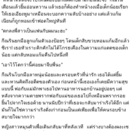
เตือนแล้วยิ้มอ่อนหวาน แล้วเธอก็ต้องทำหน้างงเมื่อเด็กน้อยเรียก
ให้เธอเอียงหูมาเหมือนจะบอกความลับบ้างอย่าง แต่แล้วแก้ม
เนียนก็ถูกหอมเข้าฟอดใหญ่ทันที
“ตกลงพี่สาวเป็นแฟนกับผมนะฮะ”
กีณรินยกมือลูกแก้มตัวเองป้อยๆ โดนเด็กสิบขวบหอมแก้มอีกแล้ว
ซิเรา! เธอหัวเราะคิกคักไม่ได้โกรธเคืองในความแก่แดดของเด็ก
น้อย แต่กลับหอมแก้มคืนไปหนึ่งที
“เอาไว้โตกว่านี้ค่อยมาจีบพี่นะ”
กีณรินโบกมือลาหนุ่มน้อยและครอบครัวที่น่ารัก เธอได้แต่ยิ้ม
และหวนคิดถึงอดีตของตัวเอง ก่อนหน้านี้เธอเองก็เคยมีความสุข
แบบนี้ พ่อกับแม่มักพาเธอไปทานอาหารนอกบ้านอยู่บ่อยๆ แต่
หลังจากความตายพรากพ่อกับแม่ของเธอไปก็เหมือนพรากรอย
ยิ้มไปจากใจเธอด้วย นานนับปีกว่าที่เธอจะกลับมาร่าเริงได้อีก แต่
มันก็ไม่ใช่ความร่าเริงดั่งเก่าก่อนเป็นแต่เพียงเพื่อให้คนรอบข้าง
สบายใจมากกว่า
หญิงสาวหมุนตัวเพื่อเดินกลับมาที่หลังเวที แต่ร่างบางต้องผงะเซ