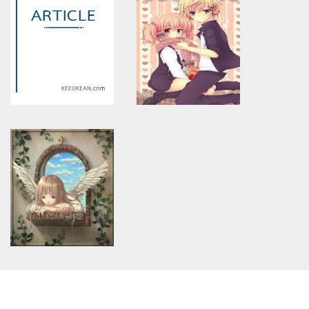
constant article_topic -
constant article_topic -
assumed 'article_topic' (this
assumed 'article_topic' (this
will throw an Error in a future
will throw an Error in a future
version of PHP) in
version of PHP) in
/home/keedkean/domains/keedkean.com/public_html/include/article/sh
/home/keedkean/domains/keedkean.com/pub
on line
534
on line
534
วิจารณ์นิยายแบบป้าโหดจร้าาา
P.A.N ปริศนารักชวนวุ่นหัวใจ
Warning
: Use of undefined
Warning
: Use of undefined
constant article_topic -
constant article_topic -
assumed 'article_topic' (this
assumed 'article_topic' (this
will throw an Error in a future
will throw an Error in a future
version of PHP) in
version of PHP) in
/home/keedkean/domains/keedkean.com/public_html/include/article/sh
/home/keedkean/domains/keedkean.com/pub
on line
534
on line
534
ยัยสาววาย ☺
นายไอดอลสุดหล่อฝากบอกรัก
ยัยสุดจี๊ด!
Warning
: Use of undefined
constant article_topic -
assumed 'article_topic' (this