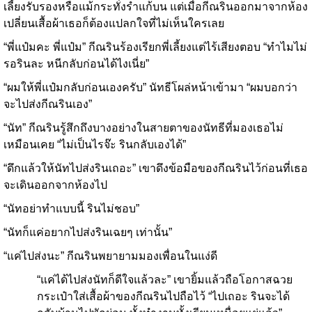
เลี้ยงรับรองหรือแม้กระทั่งรำแก้บน แต่เมื่อกีณรินออกมาจากห้อง
เปลี่ยนเสื้อผ้าเธอก็ต้องแปลกใจที่ไม่เห็นใครเลย
“พี่แป๋มคะ พี่แป๋ม” กีณรินร้องเรียกพี่เลี้ยงแต่ไร้เสียงตอบ “ทำไมไม่
รอรินละ หนีกลับก่อนได้ไงเนี่ย”
“ผมให้พี่แป๋มกลับก่อนเองครับ” นัทธีโผล่หน้าเข้ามา “ผมบอกว่า
จะไปส่งกีณรินเอง”
“นัท” กีณรินรู้สึกถึงบางอย่างในสายตาของนัทธีที่มองเธอไม่
เหมือนเคย “ไม่เป็นไรจ๊ะ รินกลับเองได้”
“ดึกแล้วให้นัทไปส่งรินเถอะ” เขาดึงข้อมือของกีณรินไว้ก่อนที่เธอ
จะเดินออกจากห้องไป
“นัทอย่าทำแบบนี้ รินไม่ชอบ”
“นัทก็แค่อยากไปส่งรินเฉยๆ เท่านั้น”
“แค่ไปส่งนะ” กีณรินพยายามมองเพื่อนในแง่ดี
“แค่ได้ไปส่งนัทก็ดีใจแล้วละ” เขายิ้มแล้วถือโอกาสฉวย
กระเป๋าใส่เสื้อผ้าของกีณรินไปถือไว้ “ไปเถอะ รินจะได้