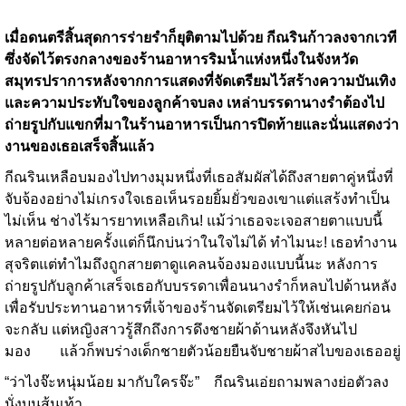
เมื่อดนตรีสิ้นสุดการร่ายรำก็ยุติตามไปด้วย กีณรินก้าวลงจากเวที
ซึ่งจัดไว้ตรงกลางของร้านอาหารริมน้ำแห่งหนึ่งในจังหวัด
สมุทรปราการหลังจากการแสดงที่จัดเตรียมไว้สร้างความบันเทิง
และความประทับใจของลูกค้าจบลง เหล่าบรรดานางรำต้องไป
ถ่ายรูปกับแขกที่มาในร้านอาหารเป็นการปิดท้ายและนั่นแสดงว่า
งานของเธอเสร็จสิ้นแล้ว
กีณรินเหลือบมองไปทางมุมหนึ่งที่เธอสัมผัสได้ถึงสายตาคู่หนึ่งที่
จับจ้องอย่างไม่เกรงใจเธอเห็นรอยยิ้มยั่วของเขาแต่แสร้งทำเป็น
ไม่เห็น ช่างไร้มารยาทเหลือเกิน! แม้ว่าเธอจะเจอสายตาแบบนี้
หลายต่อหลายครั้งแต่ก็นึกบ่นว่าในใจไม่ได้ ทำไมนะ! เธอทำงาน
สุจริตแต่ทำไมถึงถูกสายตาดูแคลนจ้องมองแบบนี้นะ หลังการ
ถ่ายรูปกับลูกค้าเสร็จเธอกับบรรดาเพื่อนนางรำก็หลบไปด้านหลัง
เพื่อรับประทานอาหารที่เจ้าของร้านจัดเตรียมไว้ให้เช่นเคยก่อน
จะกลับ แต่หญิงสาวรู้สึกถึงการดึงชายผ้าด้านหลังจึงหันไป
มอง แล้วก็พบร่างเด็กชายตัวน้อยยืนจับชายผ้าสไบของเธออยู่
“ว่าไงจ๊ะหนุ่มน้อย มากับใครจ๊ะ” กีณรินเอ่ยถามพลางย่อตัวลง
นั่งบนส้นเท้า