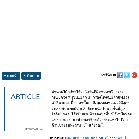
แชร์นิยาย
แนะนำ
ติดตาม
ตำนานได้กล่าวไว้ว่าในวันที่มีดาวมาเรียงตรง
กัน13ดวง หมูบิน13ตัว แมวร้องโห่งๆ13ตัวแพ้แรง
ค์13ตาและเมื่อเวลานั้นมาถึงยุคทองขอเพอร์ซีอุสจะ
จบลงเพราะจะมี่ชายลึกลับคนนึงปรากฎขึ้นที่ภูเขา
โอลิมปิกและได้หยิบสายฟ้าของซุสที่ปักไว้เหนือหลุม
แห่งกาลเวลามาฆ่าเพอร์ซีอุสด้วยกระแทงไปที่อก
ด้านซ้ายจนทะลุ#แม่งไม่เกี่ยวอะไ
หมวดหมู่
เทพนิยาย
,
ตลก
,
ผจญภัย
,
บู๊
,
กำลังภายใน