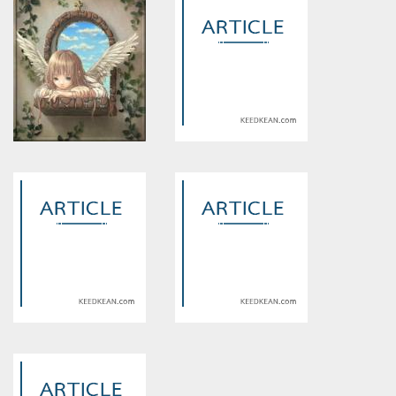
Warning
: Use of undefined
Warning
: Use of undefined
constant article_topic -
constant article_topic -
assumed 'article_topic' (this
assumed 'article_topic' (this
will throw an Error in a future
will throw an Error in a future
version of PHP) in
version of PHP) in
/home/keedkean/domains/keedkean.com/public_html/include/article/sh
/home/keedkean/domains/keedkean.com/pub
on line
534
on line
534
เลห์ร้ายนายซาตาน
Black Sun Poker face รักลวง
ใจยัยเพื่อนร่วมห้อง
Warning
: Use of undefined
Warning
: Use of undefined
constant article_topic -
constant article_topic -
assumed 'article_topic' (this
assumed 'article_topic' (this