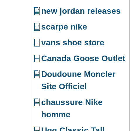
new jordan releases
scarpe nike
vans shoe store
Canada Goose Outlet
Doudoune Moncler
Site Officiel
chaussure Nike
homme
Ugg Classic Tall