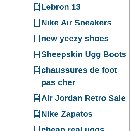
Lebron 13
Nike Air Sneakers
new yeezy shoes
Sheepskin Ugg Boots
chaussures de foot
pas cher
Air Jordan Retro Sale
Nike Zapatos
cheap real uggs