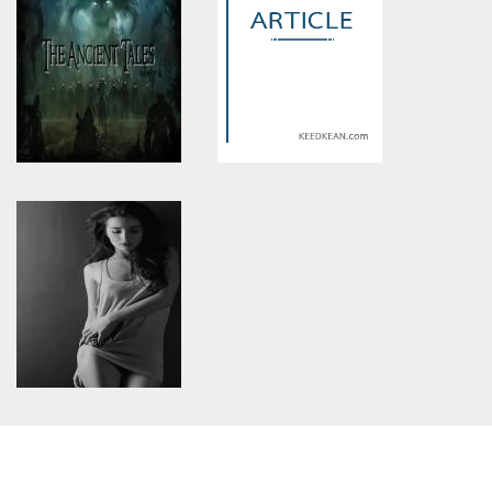
constant article_topic -
constant article_topic -
assumed 'article_topic' (this
assumed 'article_topic' (this
will throw an Error in a future
will throw an Error in a future
version of PHP) in
version of PHP) in
/home/keedkean/domains/keedkean.com/public_html/include/article/sh
/home/keedkean/domains/keedkean.com/pub
on line
534
on line
534
เธอใช่ไหมคือเนื้อคู่
คนที่เคยรักกัน
Warning
: Use of undefined
Warning
: Use of undefined
constant article_topic -
constant article_topic -
assumed 'article_topic' (this
assumed 'article_topic' (this
will throw an Error in a future
will throw an Error in a future
version of PHP) in
version of PHP) in
/home/keedkean/domains/keedkean.com/public_html/include/article/sh
/home/keedkean/domains/keedkean.com/pub
on line
534
on line
534
The Ancient Tales : The
The Mask โทษนะครับสาว
Awakening
หน้ากากนี่ใครกัน?
Warning
: Use of undefined
constant article_topic -
assumed 'article_topic' (this