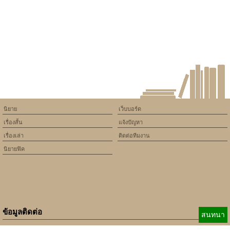
will throw an Error in a future
version of PHP) in
/home/keedkean/domains/keedkean.com/public_html/include/article/sh
on line
534
รอยรักในเงามืด
นิยาย
เว็บบอร์ด
เรื่องสั้น
แจ้งปัญหา
เรื่องเล่า
ติดต่อทีมงาน
นิยายฟิค
ข้อมูลติดต่อ
สนทนา