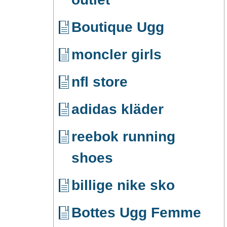
Boutique Ugg
moncler girls
nfl store
adidas kläder
reebok running
shoes
billige nike sko
Bottes Ugg Femme