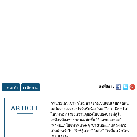
แชร์นิยาย
แนะนำ
ติดตาม
วันนี้ผมเดินเข้ามาในมหาลัยก้อเปนเช่นเคยที่ตอนนี้
จะว่นวายเพราะเปนวันรับน้องใหม่ "อ้าว...พี่ฮอปไป
ไหนมาอ่ะ" เสียงหวานๆของโฮชิน้องชายที่ดูไม่
เหมือนน้องชายของผมทักขึ้น "ก้อหาแกแหละ"
"หาผม..." โฮชิทำหน้างงๆ "ช่างเหอะ..." แล้วผมก้อ
เดินนำหน้าไป "นี่ๆพี่รู้เปล่า" "อะไร" "วันนี้นะเด็กใหม่
เพียบเลยอ่ะ