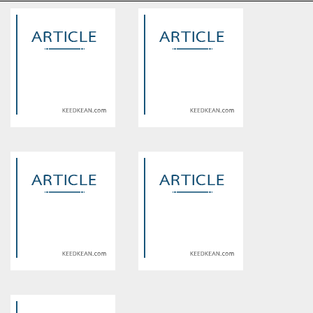
Warning
: Use of undefined
Warning
: Use of undefined
constant article_topic -
constant article_topic -
assumed 'article_topic' (this
assumed 'article_topic' (this
will throw an Error in a future
will throw an Error in a future
version of PHP) in
version of PHP) in
/home/keedkean/domains/keedkean.com/public_html/include/article/sh
/home/keedkean/domains/keedkean.com/pub
on line
534
on line
534
ยกหัวใจให้นายวิญญาณ
ย้อนอดีต ค้นหารัก
Warning
: Use of undefined
Warning
: Use of undefined
constant article_topic -
constant article_topic -