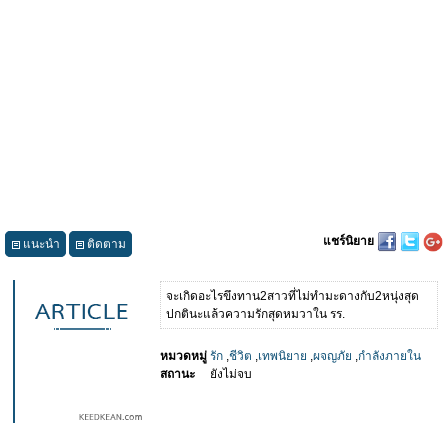
แชร์นิยาย
แนะนำ
ติดตาม
จะเกิดอะไรขึงทาน2สาวที่ไม่ทำมะดางกับ2หนุ่งสุด
ปกตินะแล้วความรักสุดหมวาใน รร.
หมวดหมู่
รัก
,
ชีวิต
,
เทพนิยาย
,
ผจญภัย
,
กำลังภายใน
สถานะ
ยังไม่จบ