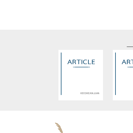
Warning
: Use of undefined
Warning
: U
constant article_topic -
constant a
assumed 'article_topic' (this
assumed 'arti
will throw an Error in a future
will throw an 