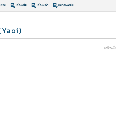
ิยาย
เรื่องสั้น
เรื่องเล่า
นิยายฟิคชั่น
 (Yaoi)
แก้ไขเมื