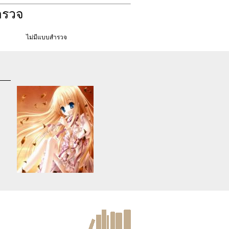
ำรวจ
ไม่มีแบบสำรวจ
d
Warning
: Use of undefined
constant article_topic -
s
assumed 'article_topic' (this
re
will throw an Error in a future