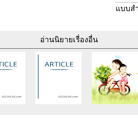
แบบส
อ่านนิยายเรื่องอื่น
se of undefined
Warning
: Use of undefined
Warning
: Use of undefine
rticle_topic -
constant article_topic -
constant article_topic -
cle_topic' (this
assumed 'article_topic' (this
assumed 'article_topic' (thi
Error in a future
will throw an Error in a future
will throw an Error in a futu