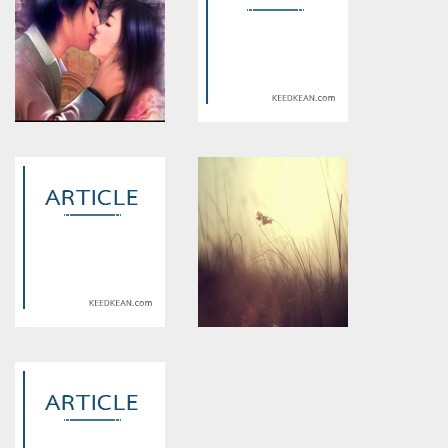
Warning
: Use of undefined
Warning
: Use of undefined
constant article_topic -
constant article_topic -
assumed 'article_topic' (this
assumed 'article_topic' (this
will throw an Error in a future
will throw an Error in a future
version of PHP) in
version of PHP) in
/home/keedkean/domains/keedkean.com/public_html/include/article/sh
/home/keedkean/domains/keedkean.com/pub
on line
534
on line
534
เจ้าสาวไร้รัก
The Exotic วันนั้น..ฉันขอให้มัน
หวนคืน
Warning
: Use of undefined
Warning
: Use of undefined
constant article_topic -
constant article_topic -
assumed 'article_topic' (this
assumed 'article_topic' (this
will throw an Error in a future
will throw an Error in a future
version of PHP) in
version of PHP) in