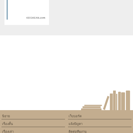
/home/keedkean/domains/keedkean.com/public_html/include/article/sh
/home/keedkean/domains/keedkean.com/pub
on line
534
on line
534
บ่วงแค้น บ่วงรัก
สุดแต่สายลม :: The Windfall
Warning
: Use of undefined
constant article_topic -
assumed 'article_topic' (this
will throw an Error in a future
version of PHP) in
/home/keedkean/domains/keedkean.com/public_html/include/article/sh
on line
534
[ Set Up ] เถื่อนกว่าพี่ ไม่มีอีก
แล้ว
นิยาย
เว็บบอร์ด
เรื่องสั้น
แจ้งปัญหา
เรื่องเล่า
ติดต่อทีมงาน