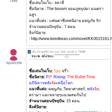
Lyaly
ชื่อเล่นในเว็บ : ลยาลี
ชื่อนิยาย : The bosom จอมภูตบุปผา มนตรา
อสูร
แนวที่แต่ง : แฟนตาซีเทพนิยาย ผจญภัย รัก
จำนวนตอนปัจจุบัน : 7 ตอน
ลิงก์นิยาย
: http://www.keedkean.com/novel/KK0015161.h
8
เมื่อ 29 พฤศจิกายน พ.ศ. 2557 20.46 น.
^TOP
0
0
Spy442299
ชื่อเล่นในเว็บ:
Spy
จร๊า
ชื่อนิยาย:
P.
P.
Rising:
The Bullet Time
อภินิหารพลัง
จิต
เหนือโลก
แนวที่แต่ง:
ผจญภัย, วิทยาศาสตร์,
พลัง
จิต
,
ดราม่า และหลายๆแนวผสมกันไป
จำนนวนตอนปัจจุบัน:
15 ตอน
ลิงค์นิยาย: