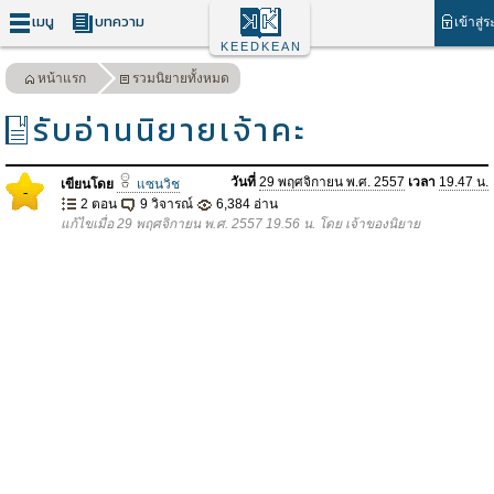
เมนู
บทความ
เข้าสู่
KEEDKEAN
หน้าแรก
รวมนิยายทั้งหมด
รับอ่านนิยายเจ้าคะ
วันที่
29 พฤศจิกายน พ.ศ. 2557
เวลา
19.47 น.
เขียนโดย
แซนวิช
-
2 ตอน
9 วิจารณ์
6,384 อ่าน
แก้ไขเมื่อ 29 พฤศจิกายน พ.ศ. 2557 19.56 น. โดย เจ้าของนิยาย