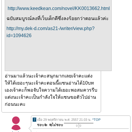
http://www.keedkean.com/novel/KK0013662.html
ฉบับสมบูรณ์ลงที่เว็บเด็กดีซึ่งลงร้อยกว่าตอนแล้วค่ะ
http://my.dek-d.com/as21-/writer/view.php?
id=1094626
อ่านมาแล้วนะเจ้าคะสนุกมากเลยเจ้าคะแต่ง
ให้ได้เยอะๆนะเจ้าคะตอนนี้แซนอ่านได้10บท
เองเจ้าคะก็พอจับใจความได้เยอะพอสมควรรีบ
แต่งนะเจ้าคะเป็นกำลังใจให้แซนขอตัวไปอ่าน
ก่อนนะคะ
7
เมื่อ 29 พฤศจิกายน พ.ศ. 2557 21.03 น.
^TOP
0
0