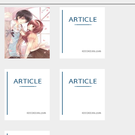
Warning
: Use of undefined
Warning
: Use of undefined
constant article_topic -
constant article_topic -
assumed 'article_topic' (this
assumed 'article_topic' (this
will throw an Error in a future
will throw an Error in a future
version of PHP) in
version of PHP) in
/home/keedkean/domains/keedkean.com/public_html/include/article/sh
/home/keedkean/domains/keedkean.com/pub
on line
534
on line
534
[X-Guys] Pretty Girl สวย แสบ
โอปปาติกะ อสูรสังหาร
ใส กิ๊กหัวใจนายไอดอล
Warning
: Use of undefined
Warning
: Use of undefined