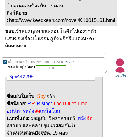
จำนวนตอนปัจจุบัน : 7 ตอน
ลิงก์นิยาย
: http://www.keedkean.com/novel/KK0015161.html
ชอบเจ้าคะสนุกมากเผลอมโนคิดไปเองว่าตัว
แสบของเรื่องเป็นจอมภูติซะอีกรีบแต่งนะคะ
ติดตามคะ
5
เมื่อ 29 พฤศจิกายน พ.ศ. 2557 21.23 น.
^TOP
1
0
แซนวิช
Spy442299
ชื่อเล่นในเว็บ:
Spy
จร๊า
ชื่อนิยาย:
P.
P.
Rising:
The Bullet Time
อภินิหารพลัง
จิต
เหนือโลก
แนวที่แต่ง:
ผจญภัย, วิทยาศาสตร์,
พลัง
จิต
,
ดราม่า และหลายๆแนวผสมกันไป
จำนนวนตอนปัจจุบัน:
15 ตอน