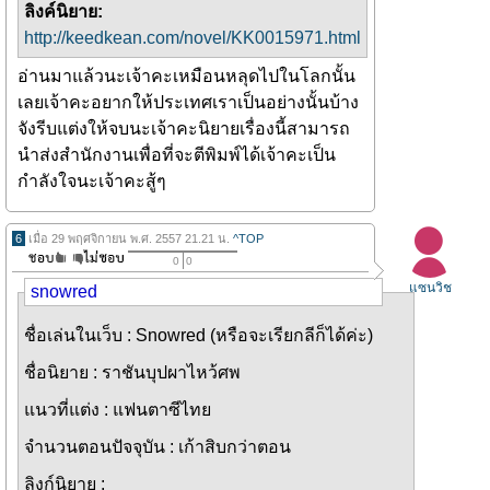
ลิงค์นิยาย:
http://keedkean.com/novel/KK0015971.html
อ่านมาแล้วนะเจ้าคะเหมือนหลุดไปในโลกนั้น
เลยเจ้าคะอยากให้ประเทศเราเป็นอย่างนั้นบ้าง
จังรีบแต่งให้จบนะเจ้าคะนิยายเรื่องนี้สามารถ
นำส่งสำนักงานเพื่อที่จะตีพิมพ์ได้เจ้าคะเป็น
กำลังใจนะเจ้าคะสู้ๆ
6
เมื่อ 29 พฤศจิกายน พ.ศ. 2557 21.21 น.
^TOP
0
0
แซนวิช
snowred
ชื่อเล่นในเว็บ : Snowred (หรือจะเรียกลีก็ได้ค่ะ)
ชื่อนิยาย : ราชันบุปผาไหว้ศพ
แนวที่แต่ง : แฟนตาซีไทย
จำนวนตอนปัจจุบัน : เก้าสิบกว่าตอน
ลิงก์นิยาย :