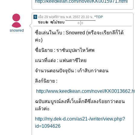
http://keedkean.com/novel/KK0015971.html
9
เมื่อ 29 พฤศจิกายน พ.ศ. 2557 20.10 น.
^TOP
0
0
snowred
ชื่อเล่นในเว็บ : Snowred (หรือจะเรียกลีก็ได้
ค่ะ)
ชื่อนิยาย : ราชันบุปผาไหว้ศพ
แนวที่แต่ง : แฟนตาซีไทย
จำนวนตอนปัจจุบัน : เก้าสิบกว่าตอน
ลิงก์นิยาย :
http://www.keedkean.com/novel/KK0013662.h
ฉบับสมบูรณ์ลงที่เว็บเด็กดีซึ่งลงร้อยกว่าตอน
แล้วค่ะ
http://my.dek-d.com/as21-/writer/view.php?
id=1094626