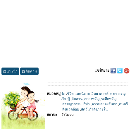
แชร์นิยาย
แนะนำ
ติดตาม
หมวดหมู่
รัก
,
ชีวิต
,
เทพนิยาย
,
วิทยาศาตร์
,
ตลก
,
ผจญ
ภัย
,
บู๊
,
สืบสวน
,
สยองขวัญ
,
ระทึกขวัญ
,
อาชญากรรม
,
กีฬา
,
คาวบอยตะวันตก
,
ดนตรี
,
สิ่งแวดล้อม
,
สัตว์
,
กำลังภายใน
สถานะ
ยังไม่จบ