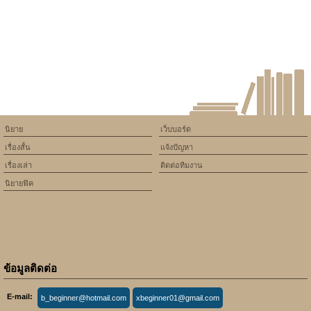
/home/keedkean/domains/keedkean.com/public_html/include/article/sh
on line
534
fic reborn หลุดมิติพบเจอ
นิยาย
เว็บบอร์ด
เรื่องสั้น
แจ้งปัญหา
เรื่องเล่า
ติดต่อทีมงาน
นิยายฟิค
ข้อมูลติดต่อ
E-mail:
b_beginner@hotmail.com
xbeginner01@gmail.com