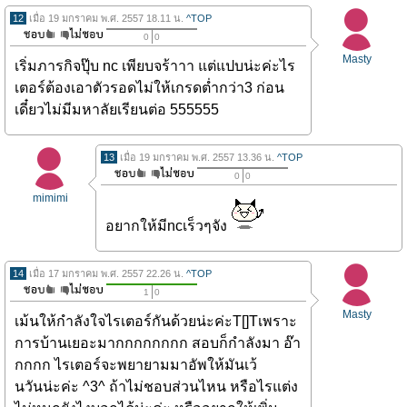
12
เมื่อ 19 มกราคม พ.ศ. 2557 18.11 น.
^TOP
0
0
Masty
เริ่มภารกิจปุ๊บ nc เพียบจร้าาา แต่แปบน่ะค่ะไร
เตอร์ต้องเอาตัวรอดไม่ให้เกรดต่ำกว่า3 ก่อน
เดี๋ยวไม่มีมหาลัยเรียนต่อ 555555
13
เมื่อ 19 มกราคม พ.ศ. 2557 13.36 น.
^TOP
0
0
mimimi
อยากให้มีncเร็วๆจัง
14
เมื่อ 17 มกราคม พ.ศ. 2557 22.26 น.
^TOP
1
0
Masty
เม้นให้กำลังใจไรเตอร์กันด้วยน่ะค่ะT[]Tเพราะ
การบ้านเยอะมากกกกกกกก สอบก็กำลังมา อ๊า
กกกก ไรเตอร์จะพยายามมาอัพให้มันเว้
นวันน่ะค่ะ ^3^ ถ้าไม่ชอบส่วนไหน หรือไรแต่ง