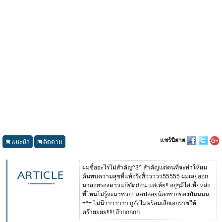
แชร์นิยาย
แนะนำ
ติดตาม
ผมชื่ออะไรไม่สำคัญ^3^ สำคัญแต่คนที่จะทำให้ผม
ค้นพบความสุขที่แท้จริงฮิ้ววววว55555 ผมเลยออก
มาสอยรองดาวแก้ขัดก่อน แต่เห้ย!! อยู่ๆมีไอ่เหี้ยหล่อ
ที่ไหนไม่รู้จะมาช่วยปลดปล่อยน้องชายของป๋มมมม
=*= ไม่น๊าาาาาาา กูยังไม่พร้อมเสียเอกราชให้
คร๊ายยยย!!!!! อ๊ากกกกก