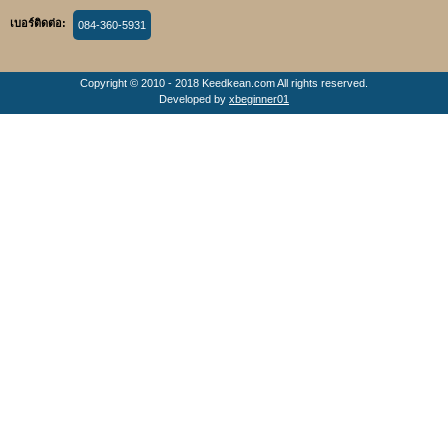
เบอร์ติดต่อ:
084-360-5931
Copyright © 2010 - 2018 Keedkean.com All rights reserved.
Developed by
xbeginner01