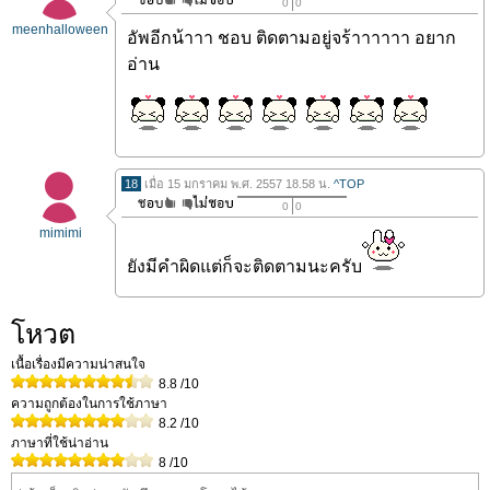
0
0
meenhalloween
อัพอีกน้าาา ชอบ ติดตามอยู่จร้าาาาาา อยาก
อ่าน
18
เมื่อ 15 มกราคม พ.ศ. 2557 18.58 น.
^TOP
0
0
mimimi
ยังมีคำผิดแต่ก็จะติดตามนะครับ
โหวต
เนื้อเรื่องมีความน่าสนใจ
8.8
/10
ความถูกต้องในการใช้ภาษา
8.2
/10
ภาษาที่ใช้น่าอ่าน
8
/10