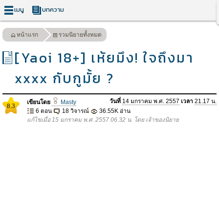
เมนู
บทความ
หน้าแรก
รวมนิยายทั้งหมด
[Yaoi 18+] เห้ยมึง! ใจถึงมา
xxxx กับกูมั้ย ?
วันที่
14 มกราคม พ.ศ. 2557
เวลา
21.17 น.
เขียนโดย
Masty
8.3
6 ตอน
18 วิจารณ์
36.55K อ่าน
แก้ไขเมื่อ 15 มกราคม พ.ศ. 2557 06.32 น. โดย เจ้าของนิยาย