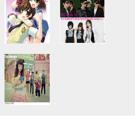
assumed 'article_topic' (this
assumed 'article_topic' (this
will throw an Error in a future
will throw an Error in a future
version of PHP) in
version of PHP) in
/home/keedkean/domains/keedkean.com/public_html/include/article/sh
/home/keedkean/domains/keedkean.com/pub
on line
534
on line
534
นายติ๊งต๊องป่วนหัวใจยัยนักรบ
รักนาย..เจ้าชาย play boy
สาว
Warning
: Use of undefined
Warning
: Use of undefined
constant article_topic -
constant article_topic -
assumed 'article_topic' (this
assumed 'article_topic' (this
will throw an Error in a future
will throw an Error in a future
version of PHP) in
version of PHP) in
/home/keedkean/domains/keedkean.com/public_html/include/article/sh
/home/keedkean/domains/keedkean.com/pub
on line
534
on line
534
love แค่ (หลอกๆ)
My secret love! ความลับครั้งนี้
จะถูกเปิดเผยไม่นะ><
Warning
: Use of undefined
constant article_topic -
assumed 'article_topic' (this
will throw an Error in a future