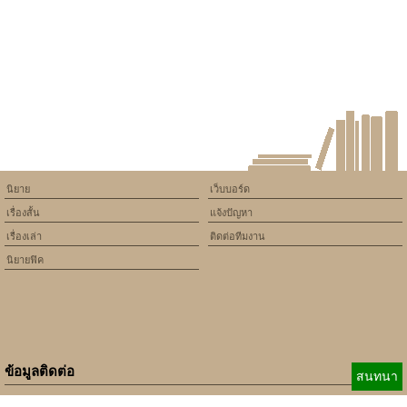
version of PHP) in
/home/keedkean/domains/keedkean.com/public_html/include/article/sh
on line
534
รักครั้งนี้มีการชำ้ละ
นิยาย
เว็บบอร์ด
เรื่องสั้น
แจ้งปัญหา
เรื่องเล่า
ติดต่อทีมงาน
นิยายฟิค
ข้อมูลติดต่อ
สนทนา