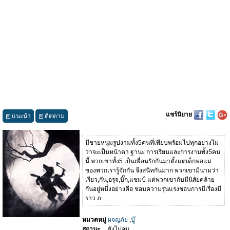
แชร์นิยาย
แนะนำ
ติดตาม
มีชายหนุ่มรูปงามทั้ง5คนที่เพียบพร้อมไปทุกอย่างไม่
ว่าจะเป็นหน้าตา ฐานะ การเรียนและการงานทั้ง5คน
นี้ พวกเขาทั้ง5 เป็นเพื่อนรักกันมาตั้งแต่เด็กพ่อแม่
ของพวกเรารู้จักกัน จึงสนิทกันมาก พวกเขามีนามว่า
เรียว,กัน,อรุจ,บิ๊ก,แชมป์ แต่พวกเขากับมีนิสัยคล้าย
กันอยู่หนึ่งอย่างคือ ชอบความรุ่นแรงชอบการมีเรื่องมี
ราว ภ
หมวดหมู่
ผจญภัย
,
บู๊
สถานะ
ยังไม่จบ