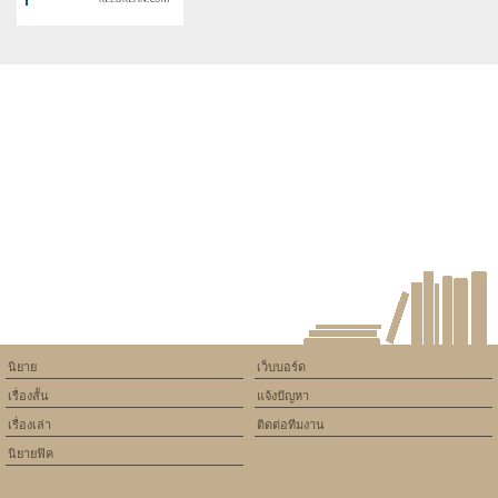
ยัยตัวแสบ
Warning
: Use of undefined
constant article_topic -
assumed 'article_topic' (this
will throw an Error in a future
version of PHP) in
/home/keedkean/domains/keedkean.com/public_html/include/article/sh
on line
534
เรา3คน<TsunaXMukuroXHibari>
นิยาย
เว็บบอร์ด
เรื่องสั้น
แจ้งปัญหา
เรื่องเล่า
ติดต่อทีมงาน
นิยายฟิค