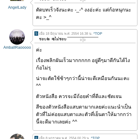
AngelLady
ตัดบทเร็วจังนะคะ -_-^ งงอ่ะค่ะ แต่ก้อหนุกนะ
คะ >_^
5
เมื่อ 18 มิถุนายน พ.ศ. 2554 16.38 น.
^TOP
0
0
AmballRaooooo
ค่ะ
เรื่องพลิกผันเร็วมากกกกก อยู่ดีๆมาดีกันได้ไง
ก้อไม่รุ
น่าจะตัดใช้ช้าๆกว่านี้น่าจะดีเหมือนกันนะคะ
^^
ตัวหนังสือ ควรจะมีถ้อยคำที่ดีและชัดเจน
สีของตัวหนังสือแสบตามากเลยค่ะแนะนำเป็น
ตัวที่ไม่ค่อยแสบตาและตัวที่เย็นตาให้มากกว่า
นี้จะดีมากเลยค่ะ ^^
6
เมื่อ 8 มกราคม พ.ศ. 2554 00.29 น.
^TOP