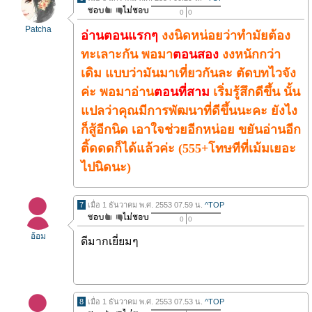
0
0
Patcha
อ่านตอนแรกๆ
งงนิดหน่อยว่าทำมัยต้อง
ทะเลาะกัน พอมา
ตอนสอง
งงหนักกว่า
เดิม แบบว่ามันมาเที่ยวกันละ ตัดบทไวจัง
ค่ะ พอมาอ่าน
ตอนที่สาม
เริ่มรู้สึกดีขึ้น นั้น
แปลว่าคุณมีการพัฒนาที่ดีขึ้นนะคะ ยังไง
ก็สู้อีกนิด เอาใจช่วยอีกหน่อย ขยันอ่านอีก
ติ้ดดดก็ได้แล้วค่ะ (555+โทษทีที่เม้มเยอะ
ไปนิดนะ)
7
เมื่อ 1 ธันวาคม พ.ศ. 2553 07.59 น.
^TOP
0
0
อ้อม
ดีมากเยี่ยมๆ
8
เมื่อ 1 ธันวาคม พ.ศ. 2553 07.53 น.
^TOP