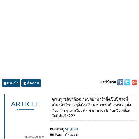
แชร์นิยาย
แนะนำ
ติดตาม
คุณหนู "อลิซ" ต้องมาพบกับ "ฟาร์" ซึ่งเป็นปีศาจที่
ขโมยหัวใจสาวๆทั้งโรงเรียน พวกเขาต้องมาเจอ ทั้ง
เรื่อง ร้ายๆ และเรื่อง ดีๆ พวกเขาจะรักกันหรือเกลียด
กันดีล่ะเนี่ย???
หมวดหมู่
รัก
,
ตลก
สถานะ
ยังไม่จบ