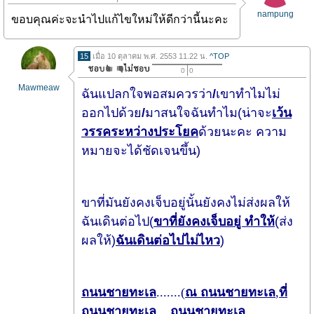
nampung
ขอบคุณค่ะจะนำไปแก้ไขใหม่ให้ดีกว่านี้นะคะ
15
เมื่อ 10 ตุลาคม พ.ศ. 2553 11.22 น.
^TOP
0
0
Mawmeaw
ฉันแปลกใจพอสมควรว่า
/
เขาทำไมไม่
ออกไปด้วย
/
มาสนใจฉันทำไม(น่าจะ
เว้น
วรรคระหว่างประโยค
ด้วยนะคะ ความ
หมายจะได้ชัดเจนขึ้น)
ขาที่มันยังคงเจ็บอยู่นั้นยังคงไม่ส่งผลให้
ฉันเดินต่อไป(
ขาที่ยังคงเจ็บอยู่ ทำให้
(ส่ง
ผลให้)
ฉันเดินต่อไปไม่ไหว
)
ถนนชายทะเล
.......(
ณ ถนนชายทะเล
,
ที่
ถนนชายทะเล
,...
ถนนชายทะเล
...