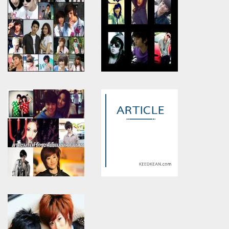
Warning
: Use of undefined
Warning
: Use of undefined
constant article_topic -
constant article_topic -
assumed 'article_topic' (this
assumed 'article_topic' (this
will throw an Error in a future
will throw an Error in a future
version of PHP) in
version of PHP) in
/home/keedkean/domains/keedkean.com/public_html/include/article/sh
/home/keedkean/domains/keedkean.com/pub
on line
534
on line
534
My Girlfriend เธอเป็นแฟนฉันนะ
ยัยเซ็กซี่ที่ลั๊ค ^ 0 ^ มามะมารัก
กัน +.+ nC
Warning
: Use of undefined
Warning
: Use of undefined
constant article_topic -
constant article_topic -
assumed 'article_topic' (this
assumed 'article_topic' (this
will throw an Error in a future
will throw an Error in a future