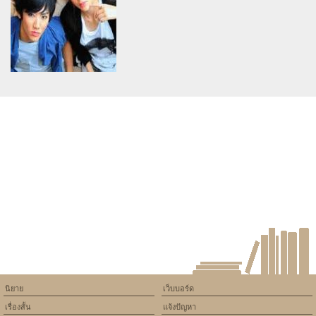
version of PHP) in
version of PHP) in
/home/keedkean/domains/keedkean.com/public_html/include/article/sh
/home/keedkean/domains/keedkean.com/pub
on line
534
on line
534
นิยายเรื่องมามะมาให้รักซะดีๆ
Top Secret รักนี้เป็นความลับ..
ยัยแม่มดตัวตัวแสบ
Warning
: Use of undefined
constant article_topic -
assumed 'article_topic' (this
will throw an Error in a future
version of PHP) in
/home/keedkean/domains/keedkean.com/public_html/include/article/sh
on line
534
รักร้อน แต่ใจรักจริง
นิยาย
เว็บบอร์ด
เรื่องสั้น
แจ้งปัญหา