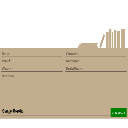
/home/keedkean/domains/keedkean.com/public_html/include/article/sh
on line
534
แผนร้าย บ่วงรัก
นิยาย
เว็บบอร์ด
เรื่องสั้น
แจ้งปัญหา
เรื่องเล่า
ติดต่อทีมงาน
นิยายฟิค
ข้อมูลติดต่อ
สนทนา
E-mail:
b_beginner@hotmail.com
xbeginner01@gmail.com