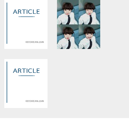
Warning
: Use of undefined
Warning
: Use of undefined
constant article_topic -
constant article_topic -
assumed 'article_topic' (this
assumed 'article_topic' (this
will throw an Error in a future
will throw an Error in a future
version of PHP) in
version of PHP) in
/home/keedkean/domains/keedkean.com/public_html/include/article/sh
/home/keedkean/domains/keedkean.com/pub
on line
534
on line
534
[jungkook x you]รักนี้ให้หมดใจ
รักเธอนิรันดร
Warning
: Use of undefined
Warning
: Use of undefined
constant article_topic -
constant article_topic -
assumed 'article_topic' (this
assumed 'article_topic' (this
will throw an Error in a future
will throw an Error in a future
version of PHP) in
version of PHP) in
/home/keedkean/domains/keedkean.com/public_html/include/article/sh
/home/keedkean/domains/keedkean.com/pub
on line
534
on line
534
American Horror Story Hotel
[astro] the brother love
Warning
: Use of undefined
constant article_topic -