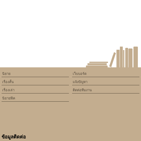
assumed 'article_topic' (this
will throw an Error in a future
version of PHP) in
/home/keedkean/domains/keedkean.com/public_html/include/article/sh
on line
534
Fic sotus : ลุ้นรักหัวใจรีเทิร์น
(เปรมxวาด)
นิยาย
เว็บบอร์ด
เรื่องสั้น
แจ้งปัญหา
เรื่องเล่า
ติดต่อทีมงาน
นิยายฟิค
ข้อมูลติดต่อ