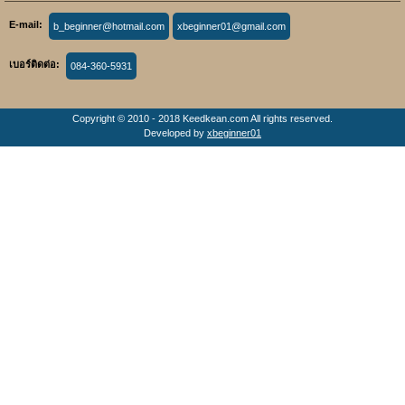
E-mail:
b_beginner@hotmail.com
xbeginner01@gmail.com
เบอร์ติดต่อ:
084-360-5931
Copyright © 2010 - 2018 Keedkean.com All rights reserved.
Developed by
xbeginner01