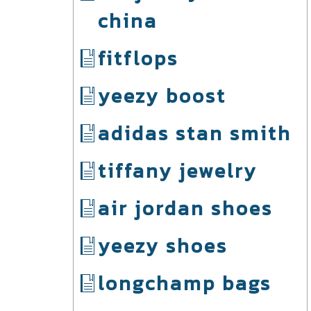
china
fitflops
yeezy boost
adidas stan smith
tiffany jewelry
air jordan shoes
yeezy shoes
longchamp bags