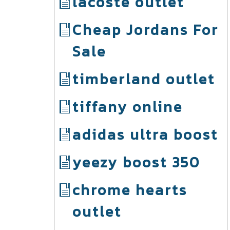
lacoste outlet
Cheap Jordans For
Sale
timberland outlet
tiffany online
adidas ultra boost
yeezy boost 350
chrome hearts
outlet