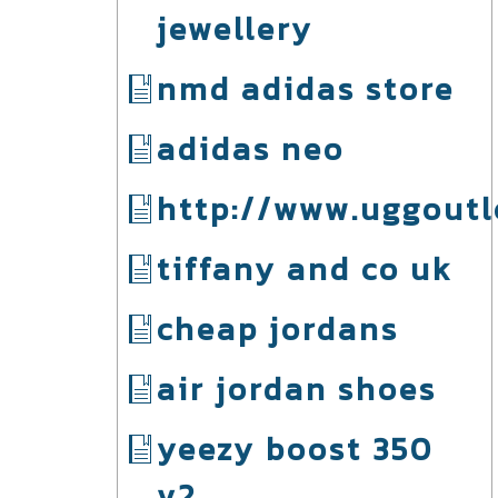
jewellery
nmd adidas store
adidas neo
http://www.uggoutl
tiffany and co uk
cheap jordans
air jordan shoes
yeezy boost 350
v2