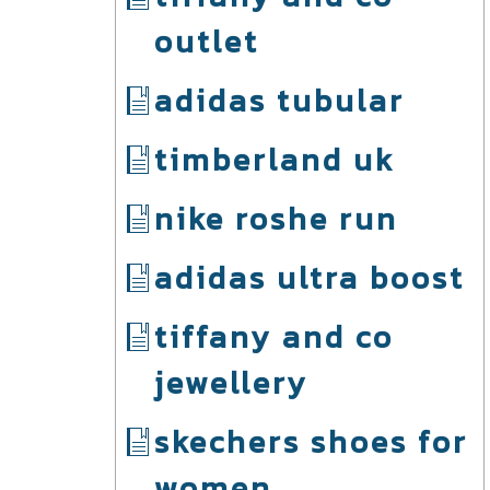
outlet
adidas tubular
timberland uk
nike roshe run
adidas ultra boost
tiffany and co
jewellery
skechers shoes for
women