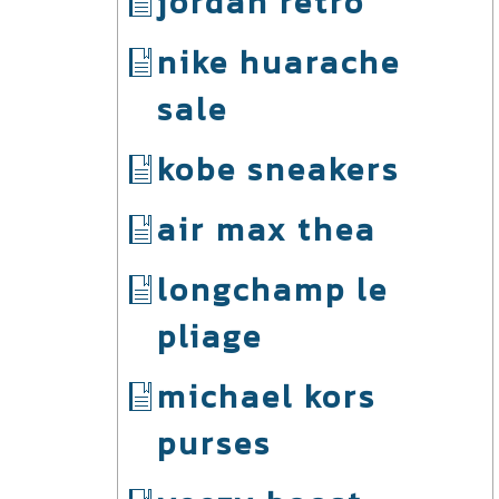
jordan retro
nike huarache
sale
kobe sneakers
air max thea
longchamp le
pliage
michael kors
purses