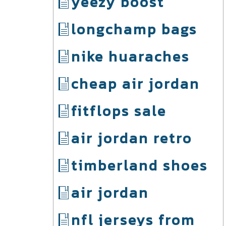
yeezy boost
longchamp bags
nike huaraches
cheap air jordan
fitflops sale
air jordan retro
timberland shoes
air jordan
nfl jerseys from