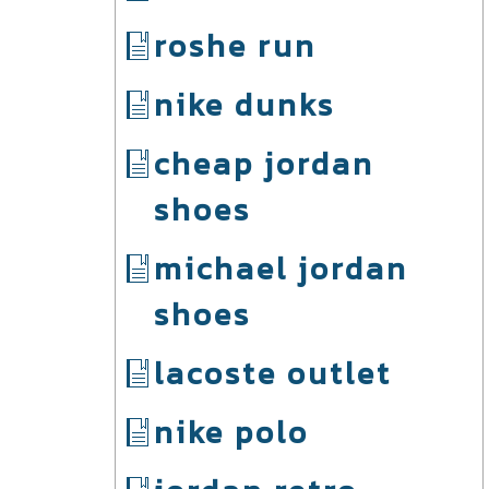
roshe run
nike dunks
cheap jordan
shoes
michael jordan
shoes
lacoste outlet
nike polo