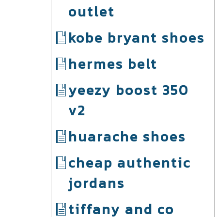
outlet
kobe bryant shoes
hermes belt
yeezy boost 350
v2
huarache shoes
cheap authentic
jordans
tiffany and co