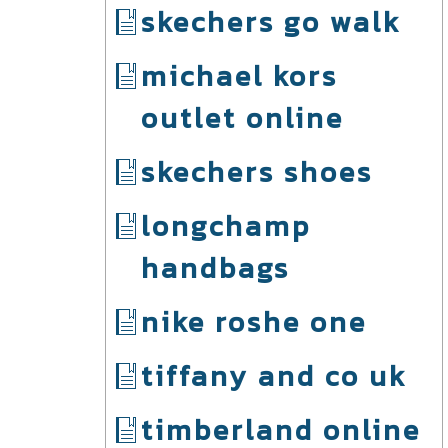
skechers go walk
michael kors
outlet online
skechers shoes
longchamp
handbags
nike roshe one
tiffany and co uk
timberland online