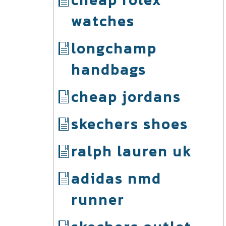
cheap rolex
watches
longchamp
handbags
cheap jordans
skechers shoes
ralph lauren uk
adidas nmd
runner