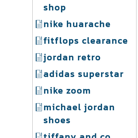
shop
nike huarache
fitflops clearance
jordan retro
adidas superstar
nike zoom
michael jordan
shoes
tiffany and co