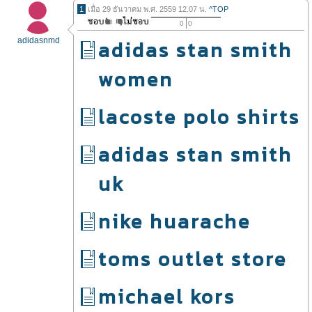
1
เมื่อ 29 ธันวาคม พ.ศ. 2559 12.07 น.
^TOP
0
0
adidasnmd
adidas stan smith
women
lacoste polo shirts
adidas stan smith
uk
nike huarache
toms outlet store
michael kors