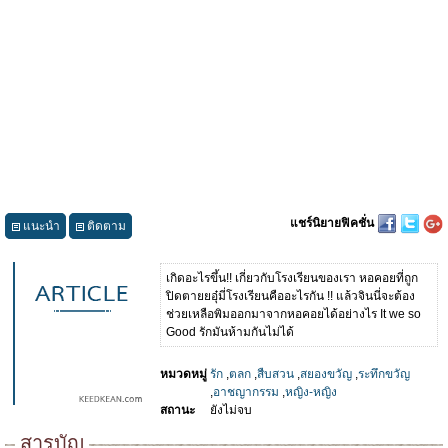
แชร์นิยายฟิคชั่น
แนะนำ
ติดตาม
เกิดอะไรขึ้น!! เกี่ยวกับโรงเรียนของเรา หอคอยที่ถูก
ปิดตายยอุ๋มี่โรงเรียนคืออะไรกัน !! แล้วจินนี่จะต้อง
ช่วยเหลือพิมออกมาจากหอคอยได้อย่างไร It we so
Good รักมันห้ามกันไม่ได้
หมวดหมู่
รัก
,
ตลก
,
สืบสวน
,
สยองขวัญ
,
ระทึกขวัญ
,
อาชญากรรม
,
หญิง-หญิง
สถานะ
ยังไม่จบ
สารบัญ