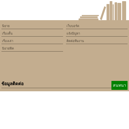
นิยาย
เว็บบอร์ด
เรื่องสั้น
แจ้งปัญหา
เรื่องเล่า
ติดต่อทีมงาน
นิยายฟิค
ข้อมูลติดต่อ
สนทนา
E-mail:
b_beginner@hotmail.com
xbeginner01@gmail.com
เบอร์ติดต่อ:
084-360-5931
Copyright © 2010 - 2018 Keedkean.com All rights reserved.