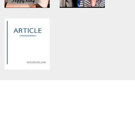
Warning
: Use of undefined
Warning
: Use of undefined
constant article_topic -
constant article_topic -
assumed 'article_topic' (this
assumed 'article_topic' (this
will throw an Error in a future
will throw an Error in a future
version of PHP) in
version of PHP) in
/home/keedkean/domains/keedkean.com/public_html/include/article/sh
/home/keedkean/domains/keedkean.com/pub
on line
534
on line
534
Can't Alive อยู่ไม่ได้ถ้าไม่มีเธอ
สาวซ่ากับนายเพลย์บอย
[PF]
Warning
: Use of undefined
constant article_topic -
assumed 'article_topic' (this
will throw an Error in a future
version of PHP) in
/home/keedkean/domains/keedkean.com/public_html/include/article/sh
on line
534
ก้อได้แค่แอบรัก