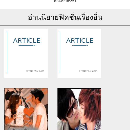
ไม่มีแบบสำรวจ
อ่านนิยายฟิคชั่นเรื่องอื่น
Warning
: Use of undefined
Warning
: Use of undefined
constant article_topic -
constant article_topic -
assumed 'article_topic' (this
assumed 'article_topic' (this
will throw an Error in a future
will throw an Error in a future
version of PHP) in
version of PHP) in
/home/keedkean/domains/keedkean.com/public_html/include/article/sh
/home/keedkean/domains/keedkean.com/pub
on line
534
on line
534
รักวุ้นวายของเจ้าชายขี้เหงา
รักของเราสามคน