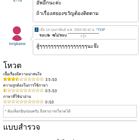
นาโน
อัพอีกนะค่ะ
ถ้าเรื่องสยองขวัญต้องติดตาม
2
เมื่อ 14 กุมภาพันธ์ พ.ศ. 2554 00.42 น.
^TOP
0
0
longkaew
สู้ๆๆๆๆๆๆๆๆๆๆๆๆๆๆๆๆๆนะจ๊ะ
โหวต
เนื้อเรื่องมีความน่าสนใจ
3.5
/10
ความถูกต้องในการใช้ภาษา
0.5
/10
ภาษาที่ใช้น่าอ่าน
0
/10
* ต้องล็อกอินก่อนครับ ถึงสามารถโหวดได้
แบบสำรวจ