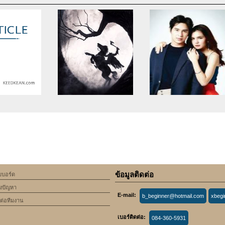
se of undefined
Warning
: Use of undefined
Warning
: Use of undefine
rticle_topic -
constant article_topic -
constant article_topic -
cle_topic' (this
assumed 'article_topic' (this
assumed 'article_topic' (thi
Error in a future
will throw an Error in a future
will throw an Error in a futu
 of PHP) in
version of PHP) in
version of PHP) in
lic_html/include/article/show.php
an/domains/keedkean.com/public_html/include/article/show.php
/home/keedkean/domains/keedkean.com/public_html/inc
/home/keedkean/domains/k
ine
534
on line
534
on line
534
ข้อมูลติดต่อ
็บบอร์ด
ob Support
mircomm
พันธะหัวใจคุณชายมาเฟีย
้งปัญหา
E-mail:
b_beginner@hotmail.com
xbeg
ดต่อทีมงาน
เบอร์ติดต่อ:
084-360-5931