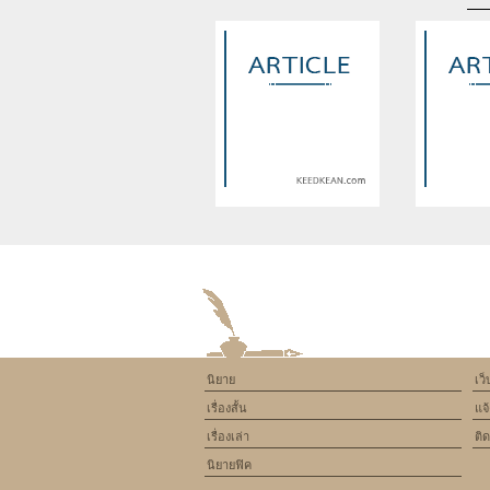
Warning
: Use of undefined
Warning
: U
constant article_topic -
constant a
assumed 'article_topic' (this
assumed 'arti
will throw an Error in a future
will throw an 
version of PHP) in
version
/home/keedkean/domains/keedkean.com/pub
/home/keedke
on line
534
on l
นิยาย
เว
Seo or Digital Marketing expert
Proxy J
เรื่องสั้น
แจ
เรื่องเล่า
ติ
นิยายฟิค