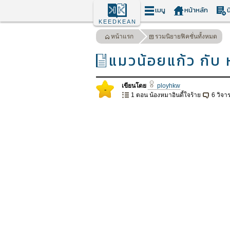
เมนู
หน้าหลัก
น
KEEDKEAN
หน้าแรก
รวมนิยายฟิคชั่นทั้งหมด
แมวน้อยแก้ว กับ 
เขียนโดย
ployhkw
-
1 ตอน น้องหมาอินดี้ใจร้าย
6 วิจา