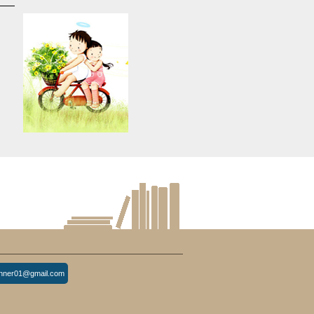
d
Warning
: Use of undefined
constant article_topic -
s
assumed 'article_topic' (this
re
will throw an Error in a future
version of PHP) in
lude/article/show.php
eedkean.com/public_html/include/article/show.php
/home/keedkean/domains/keedkean.com/public_html/include/article
on line
534
tophotsite
inner01@gmail.com