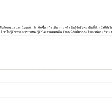
ังกันเลยนะ แมวน้อยแก้ว: hi! ฉันชื่อ แก้ว เป็น แมว จร้า ฉันรู้จักยัยหมาอินดี้ตัวหนึ่งนิสั
ม่ดี :P ไม่รู้จักเหรอ มารยาทนะ รู้จักไม ว่าแต่คนอื่น ตัวเองนิสัยดีมากอ่ะ ชิ แมวน้อยแก้ว: 