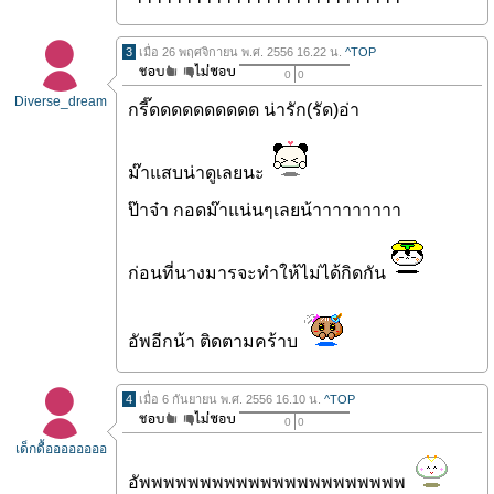
3
เมื่อ 26 พฤศจิกายน พ.ศ. 2556 16.22 น.
^TOP
0
0
Diverse_dream
กรี๊ดดดดดดดดดด น่ารัก(รัด)อ่า
ม๊าแสบน่าดูเลยนะ
ป๊าจ๋า กอดม๊าแน่นๆเลยน้าาาาาาาาา
ก่อนที่นางมารจะทำให้ไม่ได้กิดกัน
อัพอีกน้า ติดตามคร้าบ
4
เมื่อ 6 กันยายน พ.ศ. 2556 16.10 น.
^TOP
0
0
เด็กดื้ออออออออ
อัพพพพพพพพพพพพพพพพพพพพพพ