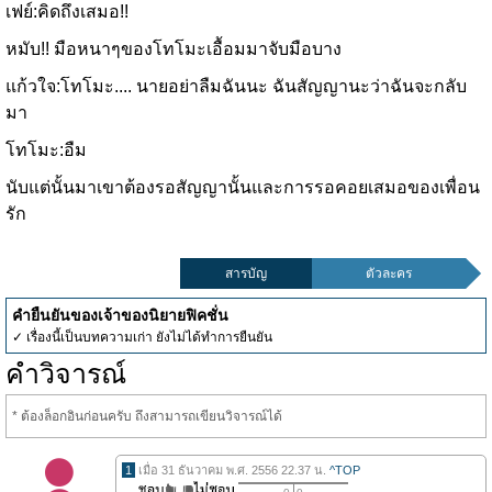
เฟย์:คิดถึงเสมอ!!
หมับ!! มือหนาๆของโทโมะเอื้อมมาจับมือบาง
แก้วใจ:โทโมะ.... นายอย่าลืมฉันนะ ฉันสัญญานะว่าฉันจะกลับ
มา
โทโมะ:อืม
นับแต่นั้นมาเขาต้องรอสัญญานั้นและการรอคอยเสมอของเพื่อน
รัก
สารบัญ
ตัวละคร
คำยืนยันของเจ้าของนิยายฟิคชั่น
✓ เรื่องนี้เป็นบทความเก่า ยังไม่ได้ทำการยืนยัน
คำวิจารณ์
* ต้องล็อกอินก่อนครับ ถึงสามารถเขียนวิจารณ์ได้
1
เมื่อ 31 ธันวาคม พ.ศ. 2556 22.37 น.
^TOP