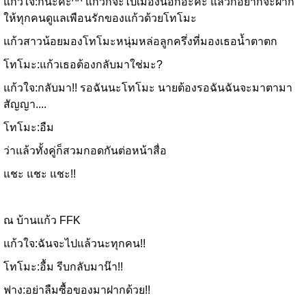
แก้วใจ:ก็นะคะ^^ แก้วก็จะไปเมืองนอกอ่ะคะ แล้วก็อยากจะฝาก
ให้ทุกคนดูแลเพือนรักของแก้วด้วยโทโมะ
แก้วสาวน้อยมองโทโมะหนุ่มหล่อลูกครึ่งที่มองเธอน้ำตาตก
โทโมะ:แก้วเธอต้องกลับมาใช่มะ?
แก้วใจ:กลับมา!! รอฉันนะโทโมะ นายต้องรอฉันฉันจะมาตามา
สัญญา....
โทโมะ:อืม
ว่าแล้วทั้งคู่ก็สวมกอดกันต่อหน้าสื่อ
แชะ แชะ แชะ!!
ณ บ้านแก้ว FFK
แก้วใจ:ฉันจะไปแล้วนะทุกคน!!
โทโมะ:อื้ม รีบกลับมาน๊า!!
ฟาง:อย่าลืมซื้อของมาฝากด้วย!!