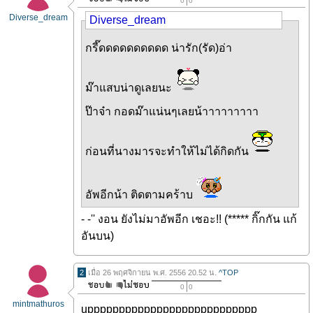
0
0
Diverse_dream
Diverse_dream
กรี๊ดดดดดดดดดด น่ารัก(รัด)อ่า
ม๊าแสบน่าดูเลยนะ
ป๊าจ๋า กอดม๊าแน่นๆเลยน้าาาาาาาาา
ก่อนที่นางมารจะทำให้ไม่ได้กิดกัน
อัพอีกน้า ติดตามคร้าบ
- -'' งอน ยังไม่มาอัพอีก เชอะ!! (***** กิ๊กกัน แก้
อันบน)
2
เมื่อ 26 พฤศจิกายน พ.ศ. 2556 20.52 น.
^TOP
0
0
mintmathuros
uppppppppppppppppppppppppppp