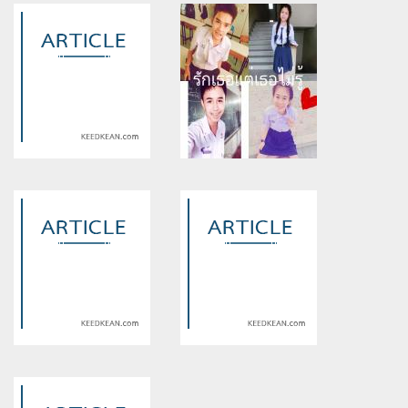
Warning
: Use of undefined
Warning
: Use of undefined
constant article_topic -
constant article_topic -
assumed 'article_topic' (this
assumed 'article_topic' (this
will throw an Error in a future
will throw an Error in a future
version of PHP) in
version of PHP) in
/home/keedkean/domains/keedkean.com/public_html/include/article/sh
/home/keedkean/domains/keedkean.com/pub
on line
534
on line
534
หน้าหล่ออย่างนาย มาเจอหน้า
รักเธอแต่เธอไม่รู้...
สวยอย่างฉัน
Warning
: Use of undefined
Warning
: Use of undefined
constant article_topic -
constant article_topic -